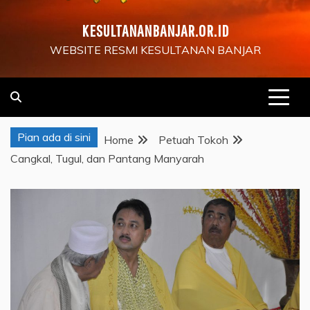
KESULTANANBANJAR.OR.ID
WEBSITE RESMI KESULTANAN BANJAR
Pian ada di sini
Home
Petuah Tokoh
Cangkal, Tugul, dan Pantang Manyarah